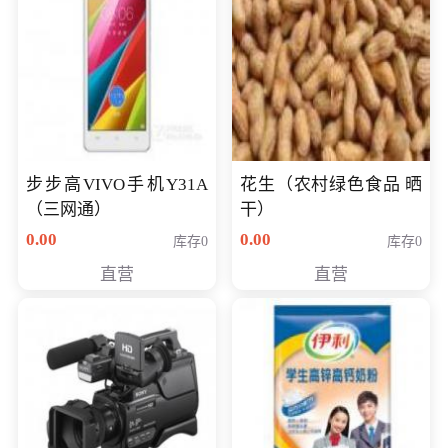
步步高VIVO手机Y31A
花生（农村绿色食品 晒
（三网通）
干）
0.00
0.00
库存0
库存0
直营
直营