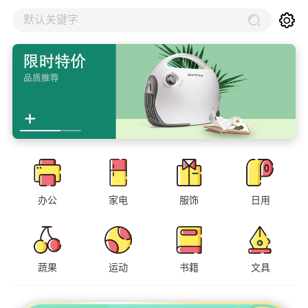
默认关键字
办公
家电
服饰
日用
蔬果
运动
书籍
文具