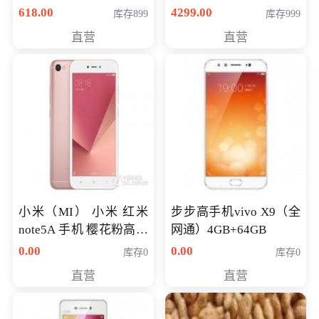
薄学生办公游戏独显笔
618.00
4299.00
库存899
库存999
记本电脑 金色 I5-7200
直营
直营
NV930-2G独
小米（MI） 小米 红米
步步高手机vivo X9（全
note5A 手机 樱花粉高配
网通）4GB+64GB
版 全网通(3G+32G)
0.00
0.00
库存0
库存0
直营
直营