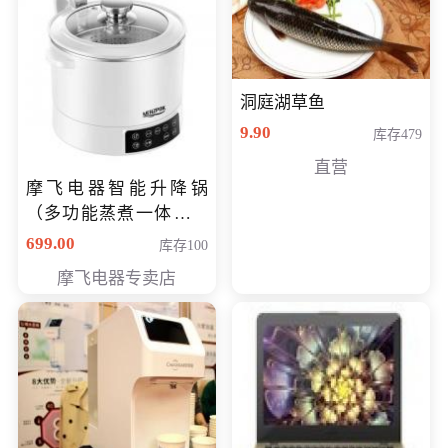
洞庭湖草鱼
9.90
库存479
直营
摩飞电器智能升降锅
（多功能蒸煮一体锅）
（智能升降养生锅） 会
699.00
库存100
员专享价399元
摩飞电器专卖店