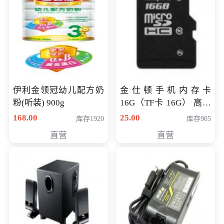
伊利金领冠幼儿配方奶
金仕顿手机内存卡
粉(听装) 900g
16G（TF卡 16G） 高速
卡 CLASS 10
168.00
25.00
库存1920
库存905
直营
直营