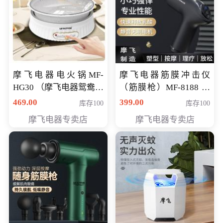
摩飞电器电火锅MF-
摩飞电器筋膜冲击仪
HG30 （摩飞电器鸳鸯锅
（筋膜枪）MF-8188 会
MF-HG30 ） 会员专享价
员专享价268元
469.00
399.00
库存100
库存100
319元
摩飞电器专卖店
摩飞电器专卖店