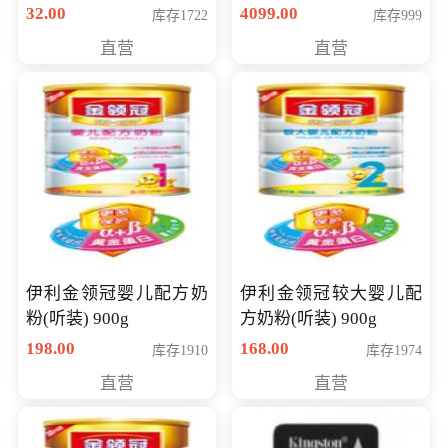
顽石（7代i7-7500U 4G
32.00
4099.00
库存1722
库存999
500G GT920MX 独显）
直营
直营
14英寸
伊利金领冠婴儿配方奶
伊利金领冠较大婴儿配
粉(听装) 900g
方奶粉(听装) 900g
198.00
168.00
库存1910
库存1974
直营
直营