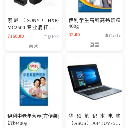
索尼（SONY）HXR-
伊利学生高锌高钙奶粉
400g
MC2500 专业肩扛式存
储卡全高清摄录一体机
32.00
库存2712
7168.00
库存1000
婚庆 直播 团拜会 专业高
直营
直营
清入门级摄像机
伊利中老年营养(方便装)
华硕笔记本电脑
奶粉400g
（ASUS）A441UV7500