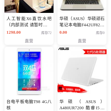
人工智能X6直饮水吧
华硕（ASUS）华硕顽石
（内部测试 请暂时不要
笔记本电脑F442UF8250
购买）
八代独显轻薄办公商务
1298.00
0.00
库存72
库存0
游戏笔记本 火爆推荐
直营
直营
台电平板电脑T98 4G八
华硕（ASUS）
核
A480UR7200 酷睿I5超