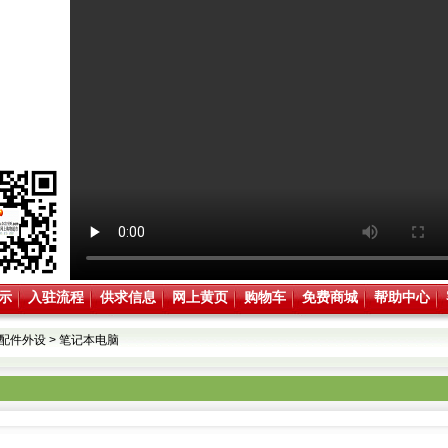
示
入驻流程
供求信息
网上黄页
购物车
免费商城
帮助中心
配件外设
>
笔记本电脑