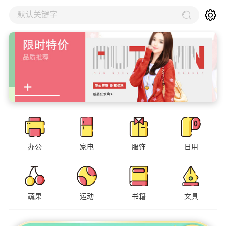
默认关键字
办公
家电
服饰
日用
蔬果
运动
书籍
文具