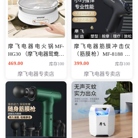
摩飞电器电火锅MF-
摩飞电器筋膜冲击仪
HG30 （摩飞电器鸳鸯锅
（筋膜枪）MF-8188 会
MF-HG30 ） 会员专享价
员专享价268元
469.00
399.00
库存100
库存100
319元
摩飞电器专卖店
摩飞电器专卖店