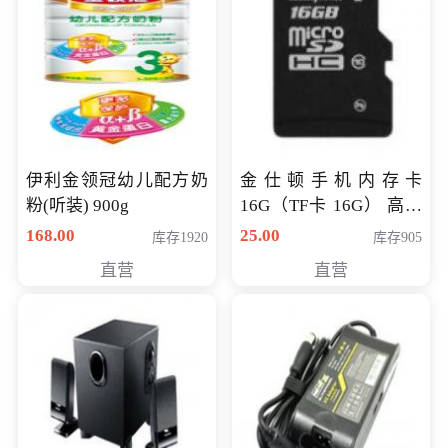
伊利金领冠幼儿配方奶
金仕顿手机内存卡
粉(听装) 900g
16G（TF卡 16G） 高速
卡 CLASS 10
168.00
25.00
库存1920
库存905
直营
直营