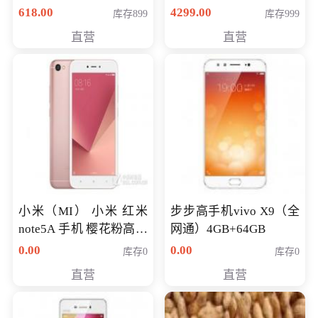
薄学生办公游戏独显笔
618.00
4299.00
库存899
库存999
记本电脑 金色 I5-7200
直营
直营
NV930-2G独
小米（MI） 小米 红米
步步高手机vivo X9（全
note5A 手机 樱花粉高配
网通）4GB+64GB
版 全网通(3G+32G)
0.00
0.00
库存0
库存0
直营
直营