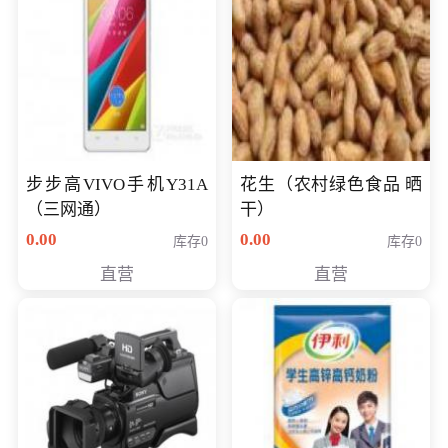
步步高VIVO手机Y31A
花生（农村绿色食品 晒
（三网通）
干）
0.00
0.00
库存0
库存0
直营
直营