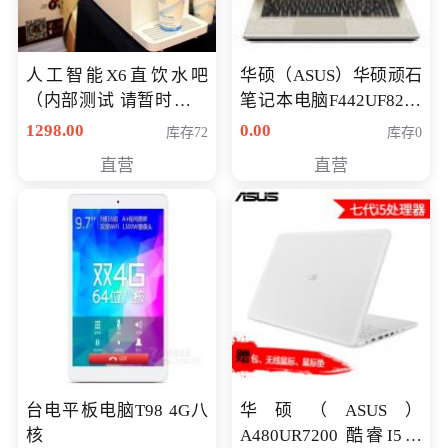
人工智能X6直饮水吧
华硕（ASUS）华硕顽石
（内部测试 请暂时不要
笔记本电脑F442UF8250
购买）
八代独显轻薄办公商务
1298.00
0.00
库存72
库存0
游戏笔记本 火爆推荐
直营
直营
台电平板电脑T98 4G八
华硕（ASUS）
核
A480UR7200 酷睿I5超