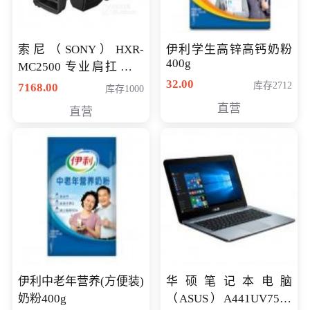
索尼（SONY）HXR-
伊利学生高锌高钙奶粉
400g
MC2500 专业肩扛式存
储卡全高清摄录一体机
32.00
库存2712
7168.00
库存1000
婚庆 直播 团拜会 专业高
直营
直营
清入门级摄像机
伊利中老年营养(方便装)
华硕笔记本电脑
奶粉400g
（ASUS）A441UV7500