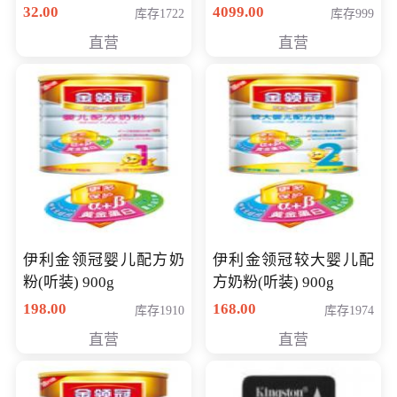
顽石（7代i7-7500U 4G
32.00
4099.00
库存1722
库存999
500G GT920MX 独显）
直营
直营
14英寸
伊利金领冠婴儿配方奶
伊利金领冠较大婴儿配
粉(听装) 900g
方奶粉(听装) 900g
198.00
168.00
库存1910
库存1974
直营
直营