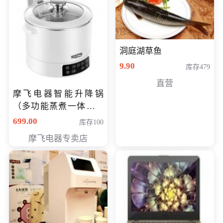
洞庭湖草鱼
9.90
库存479
直营
摩飞电器智能升降锅
（多功能蒸煮一体锅）
（智能升降养生锅） 会
699.00
库存100
员专享价399元
摩飞电器专卖店